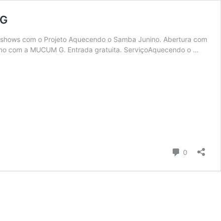
 G
ois shows com o Projeto Aquecendo o Samba Junino. Abertura com
ino com a MUCUM G. Entrada gratuita. ServiçoAquecendo o …
Comentári
0