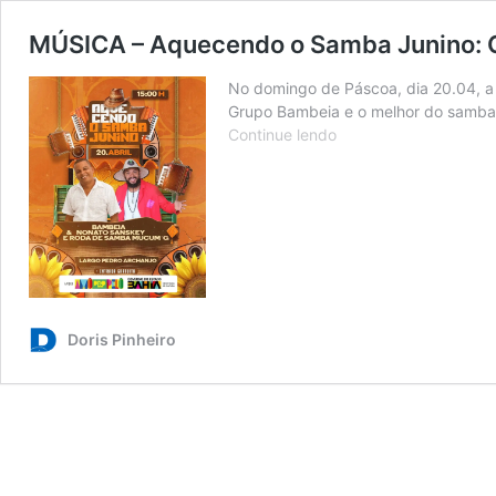
MÚSICA – Aquecendo o Samba Junino: 
No domingo de Páscoa, dia 20.04, a 
Grupo Bambeia e o melhor do samba
MÚSICA
Continue lendo
–
Aquecendo
o
Samba
Junino:
Grupo
Bambeia,
Nonato
Doris Pinheiro
Sanskey
e
Mucum
G