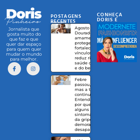
CONHEÇA
POSTAGENS
DORIS E
RECENTES
EQUIPE
Agosto
Jornalista que
Dourado:
gosta muito do
amamentação
que faz e que
protege,
quer dar espaço
fortalece
para quem quer
vínculos e
mudar o mundo
reduz riscos à
para melhor.
saúde da mãe
e do bebê
Febre
passou,
mas a tosse
continua?
Entenda
por que
alguns
sintomas
da gripe
demoram a
desaparecer