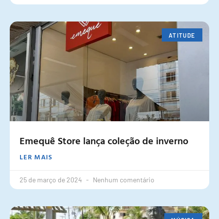
ATITUDE
Emequê Store lança coleção de inverno
LER MAIS
25 de março de 2024
Nenhum comentário