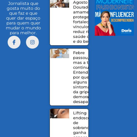
Agosto
Jornalista que
Dourado:
gosta muito do
amamentação
que faz e que
protege,
quer dar espaço
fortalece
para quem quer
vínculos e
mudar o mundo
reduz riscos à
para melhor.
saúde da mãe
e do bebê
Febre
passou,
mas a tosse
continua?
Entenda
por que
alguns
sintomas
da gripe
demoram a
desaparecer
Lifting
endoscópico
de
sobrancelhas
ganha