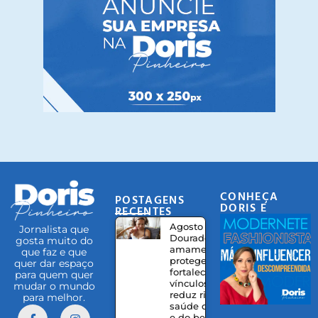
CONHEÇA
POSTAGENS
DORIS E
RECENTES
EQUIPE
Agosto
Jornalista que
Dourado:
gosta muito do
amamentação
que faz e que
protege,
quer dar espaço
fortalece
para quem quer
vínculos e
mudar o mundo
reduz riscos à
para melhor.
saúde da mãe
e do bebê