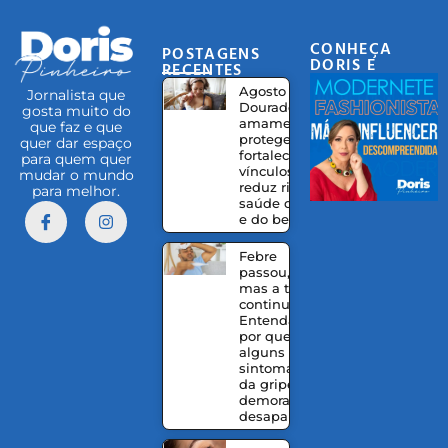
CONHEÇA
POSTAGENS
DORIS E
RECENTES
EQUIPE
Agosto
Jornalista que
Dourado:
gosta muito do
amamentação
que faz e que
protege,
quer dar espaço
fortalece
para quem quer
vínculos e
mudar o mundo
reduz riscos à
para melhor.
saúde da mãe
e do bebê
Febre
passou,
mas a tosse
continua?
Entenda
por que
alguns
sintomas
da gripe
demoram a
desaparecer