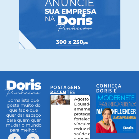
CONHEÇA
POSTAGENS
DORIS E
RECENTES
EQUIPE
Agosto
Jornalista que
Dourado:
gosta muito do
amamentação
que faz e que
protege,
quer dar espaço
fortalece
para quem quer
vínculos e
mudar o mundo
reduz riscos à
para melhor.
saúde da mãe
e do bebê