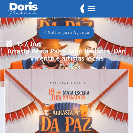
Voltar para Agenda
15
/
Jun
Arrasta Pé da Paz – Jairo Barboza, Dan
Valente e artistas locais