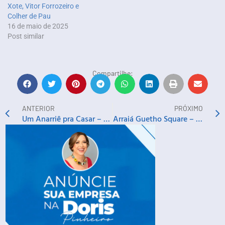
Xote, Vitor Forrozeiro e
Colher de Pau
16 de maio de 2025
Post similar
Compartilhe:
ANTERIOR
PRÓXIMO
Um Anarriê pra Casar – Banda Pra Casar e Rode Torres
Arraiá Guetho Square – Timbalada e Léo Estakazero