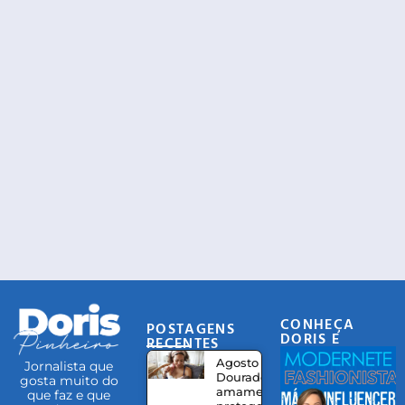
CONHEÇA
POSTAGENS
DORIS E
RECENTES
EQUIPE
Agosto
Jornalista que
Dourado:
gosta muito do
amamentação
que faz e que