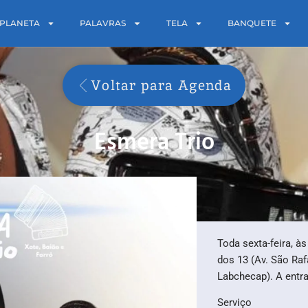
PLANETA
PALAVRAS
TELA
BANQUETE
Voltar para Agenda
Esmera Trio
Toda sexta-feira, à
dos 13 (Av. São Raf
Labchecap). A entra
Serviço