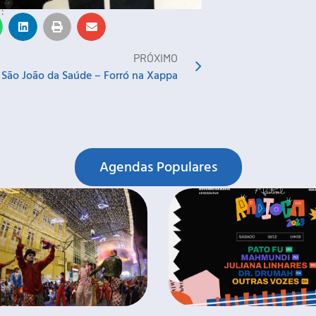
:
PRÓXIMO
São João da Saúde – Forró na Xappa
Agendas Populares