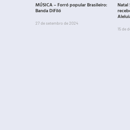
MÚSICA – Forró popular Brasileiro:
Natal 
Banda DiFiló
receb
Alelui
27 de setembro de 2024
15 de 