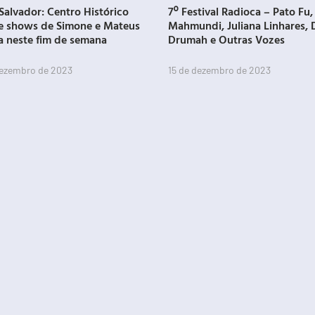
Salvador: Centro Histórico
7º Festival Radioca – Pato Fu,
e shows de Simone e Mateus
Mahmundi, Juliana Linhares, 
a neste fim de semana
Drumah e Outras Vozes
dezembro de 2023
15 de dezembro de 2023