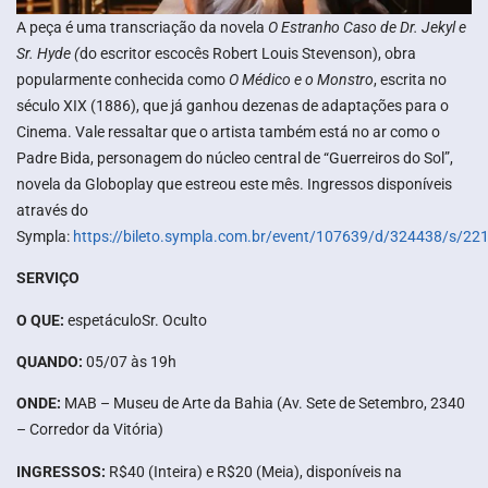
A peça é uma transcriação da novela
O Estranho Caso de Dr. Jekyl e
Sr. Hyde (
do escritor escocês Robert Louis Stevenson), obra
popularmente conhecida como
O Médico e o Monstro
, escrita no
século XIX (1886), que já ganhou dezenas de adaptações para o
Cinema. Vale ressaltar que o artista também está no ar como o
Padre Bida, personagem do núcleo central de “Guerreiros do Sol”,
novela da Globoplay que estreou este mês. Ingressos disponíveis
através do
Sympla:
https://bileto.sympla.com.br/event/107639/d/324438/s/22
SERVIÇO
O QUE:
espetáculoSr. Oculto
QUANDO:
05/07 às 19h
ONDE:
MAB – Museu de Arte da Bahia (Av. Sete de Setembro, 2340
– Corredor da Vitória)
INGRESSOS:
R$40 (Inteira) e R$20 (Meia), disponíveis na