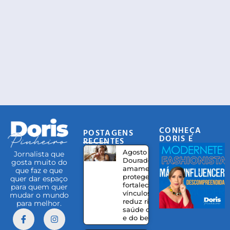
CONHEÇA
POSTAGENS
DORIS E
RECENTES
EQUIPE
Agosto
Jornalista que
Dourado:
gosta muito do
amamentação
que faz e que
protege,
quer dar espaço
fortalece
para quem quer
vínculos e
mudar o mundo
reduz riscos à
para melhor.
saúde da mãe
e do bebê