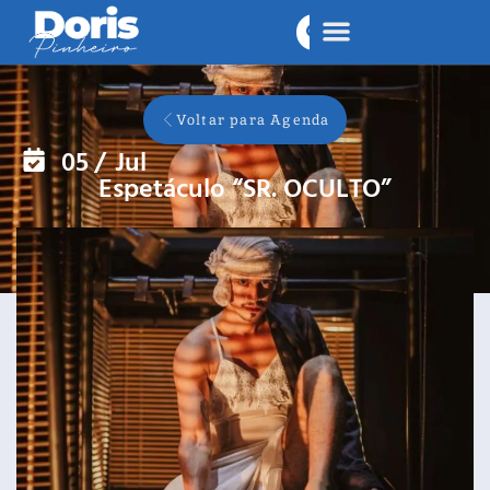
Voltar para Agenda
05
/
Jul
Espetáculo “SR. OCULTO”