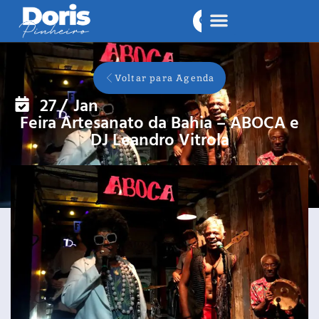
Voltar para Agenda
27
/
Jan
Feira Artesanato da Bahia – ABOCA e
DJ Leandro Vitrola