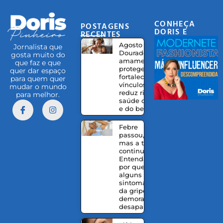
CONHEÇA
POSTAGENS
DORIS E
RECENTES
EQUIPE
Agosto
Jornalista que
Dourado:
gosta muito do
amamentação
que faz e que
protege,
quer dar espaço
fortalece
para quem quer
vínculos e
mudar o mundo
reduz riscos à
para melhor.
saúde da mãe
e do bebê
Febre
passou,
mas a tosse
continua?
Entenda
por que
alguns
sintomas
da gripe
demoram a
desaparecer