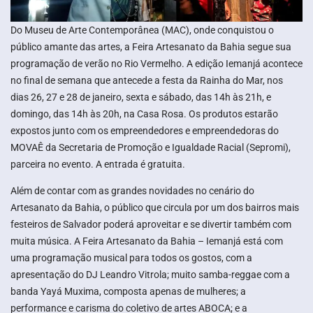
Do Museu de Arte Contemporânea (MAC), onde conquistou o
público amante das artes, a Feira Artesanato da Bahia segue sua
programação de verão no Rio Vermelho. A edição Iemanjá acontece
no final de semana que antecede a festa da Rainha do Mar, nos
dias 26, 27 e 28 de janeiro, sexta e sábado, das 14h às 21h, e
domingo, das 14h às 20h, na Casa Rosa. Os produtos estarão
expostos junto com os empreendedores e empreendedoras do
MOVAÊ da Secretaria de Promoção e Igualdade Racial (Sepromi),
parceira no evento. A entrada é gratuita.
Além de contar com as grandes novidades no cenário do
Artesanato da Bahia, o público que circula por um dos bairros mais
festeiros de Salvador poderá aproveitar e se divertir também com
muita música. A Feira Artesanato da Bahia – Iemanjá está com
uma programação musical para todos os gostos, com a
apresentação do DJ Leandro Vitrola; muito samba-reggae com a
banda Yayá Muxima, composta apenas de mulheres; a
performance e carisma do coletivo de artes ABOCA; e a