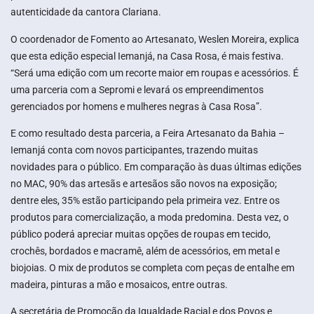
autenticidade da cantora Clariana.
O coordenador de Fomento ao Artesanato, Weslen Moreira, explica
que esta edição especial Iemanjá, na Casa Rosa, é mais festiva.
“Será uma edição com um recorte maior em roupas e acessórios. É
uma parceria com a Sepromi e levará os empreendimentos
gerenciados por homens e mulheres negras à Casa Rosa”.
E como resultado desta parceria, a Feira Artesanato da Bahia –
Iemanjá conta com novos participantes, trazendo muitas
novidades para o público. Em comparação às duas últimas edições
no MAC, 90% das artesãs e artesãos são novos na exposição;
dentre eles, 35% estão participando pela primeira vez. Entre os
produtos para comercialização, a moda predomina. Desta vez, o
público poderá apreciar muitas opções de roupas em tecido,
crochês, bordados e macramê, além de acessórios, em metal e
biojoias. O mix de produtos se completa com peças de entalhe em
madeira, pinturas a mão e mosaicos, entre outras.
A secretária de Promoção da Igualdade Racial e dos Povos e