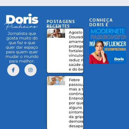
CONHEÇA
POSTAGENS
DORIS E
RECENTES
EQUIPE
Agosto
Jornalista que
Dourado:
gosta muito do
amamentação
que faz e que
protege,
quer dar espaço
fortalece
para quem quer
vínculos e
mudar o mundo
reduz riscos à
para melhor.
saúde da mãe
e do bebê
Febre
passou,
mas a tosse
continua?
Entenda
por que
alguns
sintomas
da gripe
demoram a
desaparecer