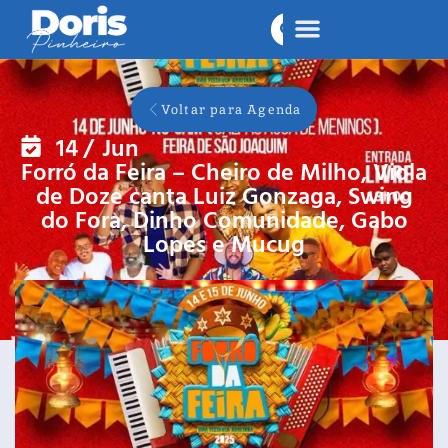
Voltar para Agenda
14
/
Jun
Forró da Feira – Cheiro de Milho, Viola
de Doze canta Luiz Gonzaga, Swing
do Fora, Dinho Comunidade, Gabo
Lopes e Mucug