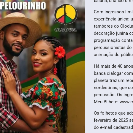
baiana, criando um e
Com ingressos limi
experiência única:
tambores do Olodum 
decoração junina c
programação conta
percussionistas do
animação do públic
Há mais de 40 anos
banda dialogar com 
planeta traz um re
nordestinas, que co
percussão. Os ingr
Meu Bilhete: www.m
Os folhetos que ad
fevereiro de 2025 s
do e-mail cadastr