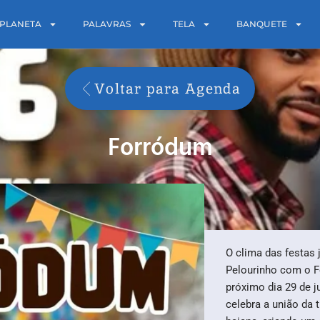
PLANETA
PALAVRAS
TELA
BANQUETE
Voltar para Agenda
Forródum
O clima das festas
Pelourinho com o F
próximo dia 29 de j
celebra a união da 