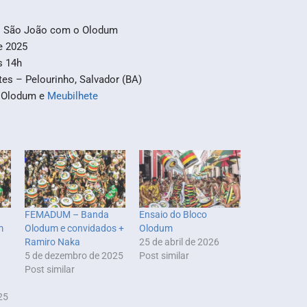
– São João com o Olodum
e 2025
s 14h
tes – Pelourinho, Salvador (BA)
o Olodum e
Meubilhete
FEMADUM – Banda
Ensaio do Bloco
m
Olodum e convidados +
Olodum
Ramiro Naka
25 de abril de 2026
5 de dezembro de 2025
Post similar
Post similar
25