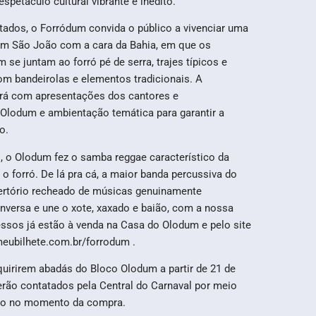
spetáculo cultural vibrante e inédito.
tados, o Forródum convida o público a vivenciar uma
 um São João com a cara da Bahia, em que os
se juntam ao forró pé de serra, trajes típicos e
om bandeirolas e elementos tradicionais. A
rá com apresentações dos cantores e
 Olodum e ambientação temática para garantir a
o.
, o Olodum fez o samba reggae característico da
o forró. De lá pra cá, a maior banda percussiva do
pertório recheado de músicas genuinamente
nversa e une o xote, xaxado e baião, com a nossa
essos já estão à venda na Casa do Olodum e pelo site
eubilhete.com.br/forrodum .
quirirem abadás do Bloco Olodum a partir de 21 de
erão contatados pela Central do Carnaval por meio
ado no momento da compra.