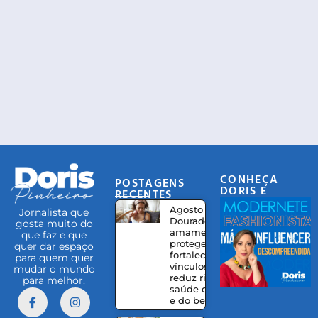
CONHEÇA
POSTAGENS
DORIS E
RECENTES
EQUIPE
Agosto
Jornalista que
Dourado:
gosta muito do
amamentação
que faz e que
protege,
quer dar espaço
fortalece
para quem quer
vínculos e
mudar o mundo
reduz riscos à
para melhor.
saúde da mãe
e do bebê