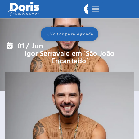
Voltar para Agenda
01
/
Jun
Igor Serravale em ‘São João
Encantado’