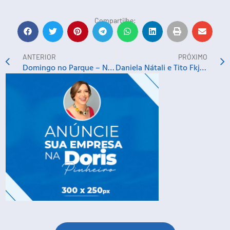
Compartilhe:
ANTERIOR
PRÓXIMO
Domingo no Parque – NEOJIBA em ‘Entre Tangos e Choros’
Daniela Nátali e Tito Fkjunaga em ‘Choro Madeira’