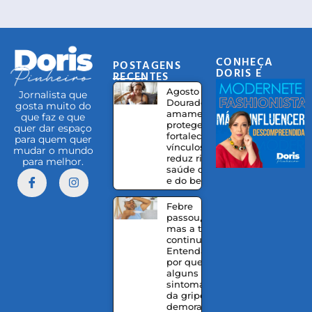
CONHEÇA
POSTAGENS
DORIS E
RECENTES
EQUIPE
Agosto
Jornalista que
Dourado:
gosta muito do
amamentação
que faz e que
protege,
quer dar espaço
fortalece
para quem quer
vínculos e
mudar o mundo
reduz riscos à
para melhor.
saúde da mãe
e do bebê
Febre
passou,
mas a tosse
continua?
Entenda
por que
alguns
sintomas
da gripe
demoram a