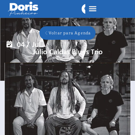
Voltar para Agenda
04
/
Jul
Júlio Caldas Blues Trio