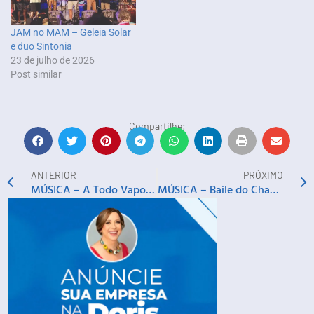
JAM no MAM – Geleia Solar
e duo Sintonia
23 de julho de 2026
Post similar
Compartilhe:
ANTERIOR
PRÓXIMO
MÚSICA – A Todo Vapor: Fruto Proibido canta Rita Lee, Lorenight canta mulheres do Rock e mais
MÚSICA – Baile do Chamego