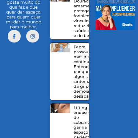
Dourado:
gosta muito do
amamentação
que faz e que
protege,
quer dar espaço
fortalece
para quem quer
vínculos e
mudar o mundo
reduz riscos à
para melhor.
saúde da mãe
e do bebê
Febre
passou,
mas a tosse
continua?
Entenda
por que
alguns
sintomas
da gripe
demoram a
desaparecer
Lifting
endoscópico
de
sobrancelhas
ganha
espaço entre
pacientes