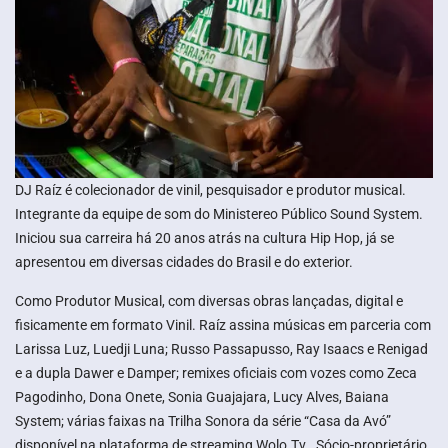
DJ Raíz é colecionador de vinil, pesquisador e produtor musical.
Integrante da equipe de som do Ministereo Público Sound System.
Iniciou sua carreira há 20 anos atrás na cultura Hip Hop, já se
apresentou em diversas cidades do Brasil e do exterior.
Como Produtor Musical, com diversas obras lançadas, digital e
fisicamente em formato Vinil. Raíz assina músicas em parceria com
Larissa Luz, Luedji Luna; Russo Passapusso, Ray Isaacs e Renigad
e a dupla Dawer e Damper; remixes oficiais com vozes como Zeca
Pagodinho, Dona Onete, Sonia Guajajara, Lucy Alves, Baiana
System; várias faixas na Trilha Sonora da série “Casa da Avó”
disponível na plataforma de streaming Wolo.Tv . Sócio-proprietário