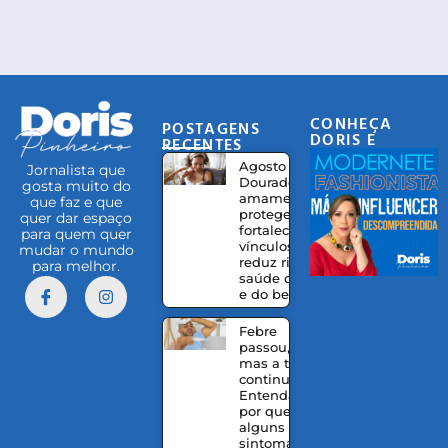
CONHEÇA
POSTAGENS
DORIS E
RECENTES
EQUIPE
Agosto
Jornalista que
Dourado:
gosta muito do
amamentação
que faz e que
protege,
quer dar espaço
fortalece
para quem quer
vínculos e
mudar o mundo
reduz riscos à
para melhor.
saúde da mãe
e do bebê
Febre
passou,
mas a tosse
continua?
Entenda
por que
alguns
sintomas