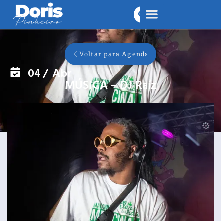
Voltar para Agenda
04
/
Abr
MÚSICA – DJ Raíz