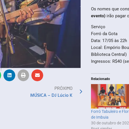
Os nomes que cons
evento)
irão pagar 
Serviço
Forró da Gota
Data: 17/05 às 22h
Local: Empório Bour
Biblioteca Central)
Ingressos: R$40 (se
:
Relacionado
PRÓXIMO
MÚSICA – DJ Lúcio K
Forró Tabuleiro e Flor
de Imbuia
30 de outubro de 20
Post similar