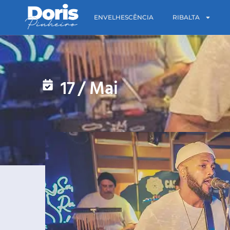
ENVELHESCÊNCIA
RIBALTA
17
/
Mai