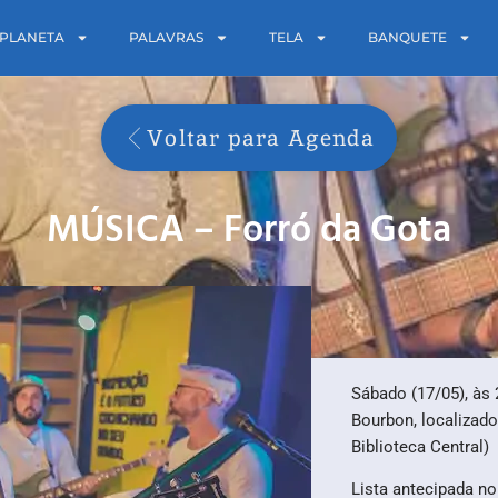
PLANETA
PALAVRAS
TELA
BANQUETE
Voltar para Agenda
MÚSICA – Forró da Gota
Sábado (17/05), às 
Bourbon, localizado
Biblioteca Central)
Lista antecipada n