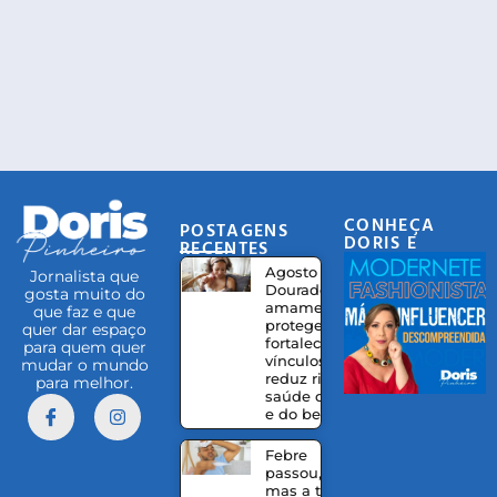
CONHEÇA
POSTAGENS
DORIS E
RECENTES
EQUIPE
Agosto
Jornalista que
Dourado:
gosta muito do
amamentação
que faz e que
protege,
quer dar espaço
fortalece
para quem quer
vínculos e
mudar o mundo
reduz riscos à
para melhor.
saúde da mãe
e do bebê
Febre
passou,
mas a tosse