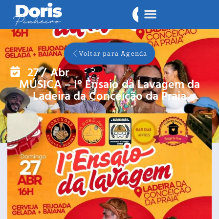
Voltar para Agenda
27
/
Abr
MÚSICA – I° Ensaio da Lavagem da
Ladeira da Conceição da Praia