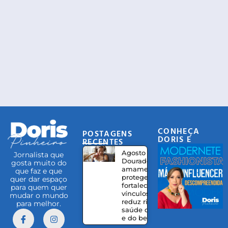
CONHEÇA
POSTAGENS
DORIS E
RECENTES
EQUIPE
Agosto
Jornalista que
Dourado:
gosta muito do
amamentação
que faz e que
protege,
quer dar espaço
fortalece
para quem quer
vínculos e
mudar o mundo
reduz riscos à
para melhor.
saúde da mãe
e do bebê