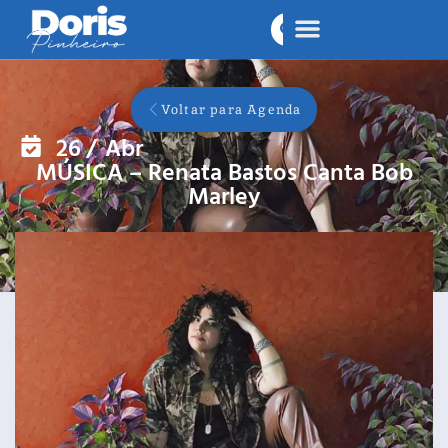
Voltar para Agenda
26
/
Abr
MÚSICA – Renata Bastos Canta Bob
Marley