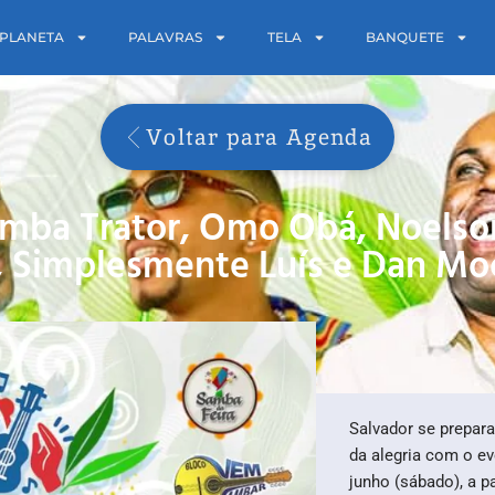
PLANETA
PALAVRAS
TELA
BANQUETE
Voltar para Agenda
mba Trator, Omo Obá, Noelso
, Simplesmente Luís e Dan Mo
Salvador se prepar
da alegria com o e
junho (sábado), a p