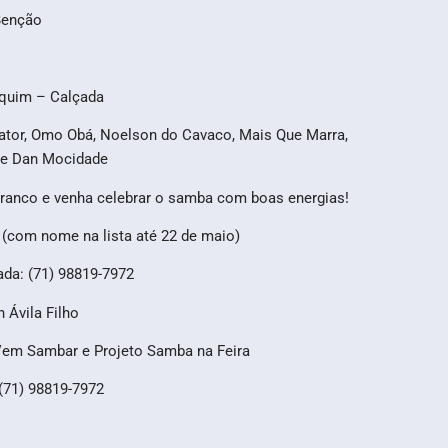
Benção
aquim – Calçada
ator, Omo Obá, Noelson do Cavaco, Mais Que Marra,
 e Dan Mocidade
branco e venha celebrar o samba com boas energias!
 (com nome na lista até 22 de maio)
ada: (71) 98819-7972
n Ávila Filho
Vem Sambar e Projeto Samba na Feira
(71) 98819-7972