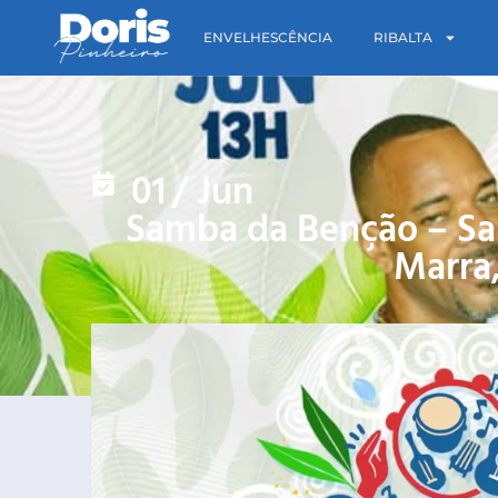
ENVELHESCÊNCIA
RIBALTA
01
/
Jun
Samba da Benção – Sa
Marra