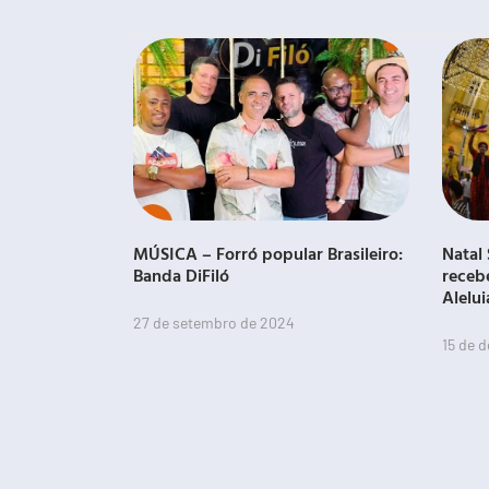
MÚSICA – Forró popular Brasileiro:
Natal 
Banda DiFiló
receb
Alelui
27 de setembro de 2024
15 de 