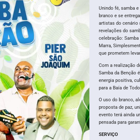
Unindo fé, samba e 
branco e se entreg
artistas do cenári
revelações do samba
celebração: Samba 
Marra, Simplesment
que prometem levan
Com a realização d
Samba da Benção é
energia positiva, cu
para a Baía de Tod
O uso do branco, al
proposta de paz, un
evento terá ainda u
pensada para garant
SERVIÇO