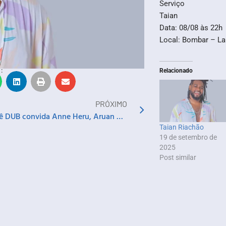
Serviço
Taian
Data: 08/08 às 22h
Local: Bombar – La
:
Relacionado
PRÓXIMO
Dendê DUB convida Anne Heru, Aruan Shekere, AfroLatina, Berlota e Dami Falade
Taian Riachão
19 de setembro de
2025
Post similar