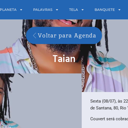
PLANETA
PALAVRAS
TELA
BANQUETE
Voltar para Agenda
Taian
Sexta (08/07), às 2
de Santana, 80, Rio
Couvert será cobra