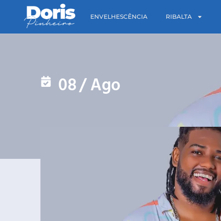
ENVELHESCÊNCIA
RIBALTA
08
/
Ago