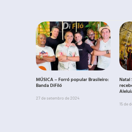
MÚSICA – Forró popular Brasileiro:
Natal 
Banda DiFiló
receb
Alelui
27 de setembro de 2024
15 de 