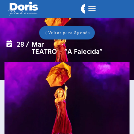
Voltar para Agenda
28
/
Mar
TEATRO – “A Falecida”