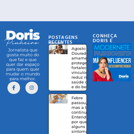
CONHEÇA
POSTAGENS
DORIS E
RECENTES
EQUIPE
Agosto
Jornalista que
Dourado:
gosta muito do
amamentação
que faz e que
protege,
quer dar espaço
fortalece
para quem quer
vínculos e
mudar o mundo
reduz riscos à
para melhor.
saúde da mãe
e do bebê
Febre
passou,
mas a tosse
continua?
Entenda
por que
alguns
sintomas