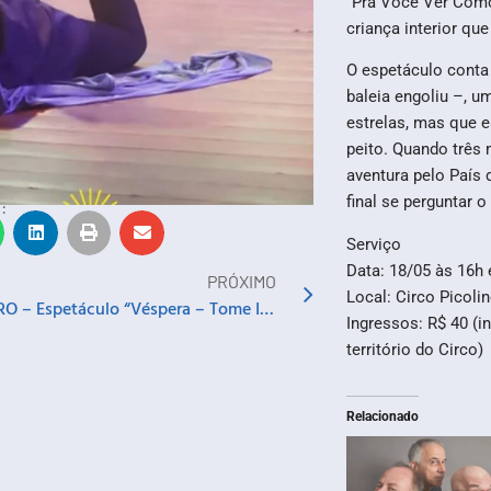
“Pra Você Ver Como
criança interior qu
O espetáculo conta 
baleia engoliu –, 
estrelas, mas que 
peito. Quando três
aventura pelo País 
final se perguntar 
:
Serviço
Data: 18/05 às 16h 
PRÓXIMO
Local: Circo Picoli
TEATRO – Espetáculo “Véspera – Tome Isto Que a Vida Te Dá”
Ingressos: R$ 40 (i
território do Circo)
Relacionado