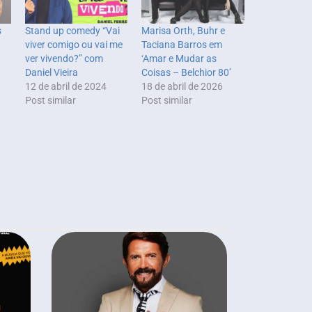
s
Stand up comedy “Vai
Marisa Orth, Buhr e
viver comigo ou vai me
Taciana Barros em
ver vivendo?” com
‘Amar e Mudar as
Daniel Vieira
Coisas – Belchior 80’
12 de abril de 2024
18 de abril de 2026
Post similar
Post similar