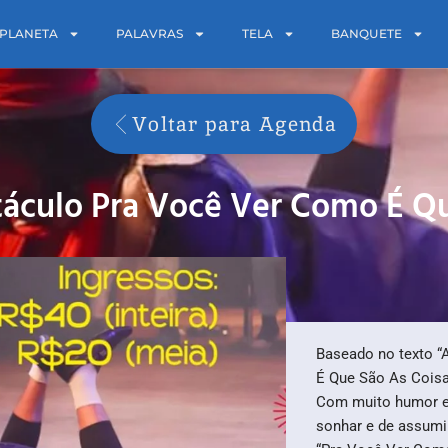
PLANETA
PALAVRAS
TELA
BANQUETE
Voltar para Agenda
áculo Pra Você Ver Como É Qu
Baseado no texto “
É Que São As Coisas
Com muito humor e 
sonhar e de assumir