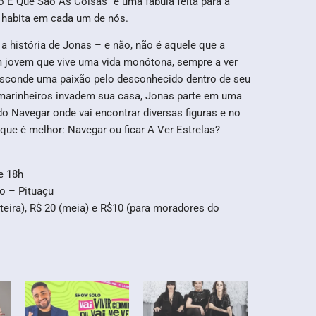
 É Que São As Coisas” é uma fábula feita para a
e habita em cada um de nós.
a história de Jonas – e não, não é aquele que a
um jovem que vive uma vida monótona, sempre a ver
esconde uma paixão pelo desconhecido dentro de seu
 marinheiros invadem sua casa, Jonas parte em uma
do Navegar onde vai encontrar diversas figuras e no
o que é melhor: Navegar ou ficar A Ver Estrelas?
e 18h
no – Pituaçu
nteira), R$ 20 (meia) e R$10 (para moradores do