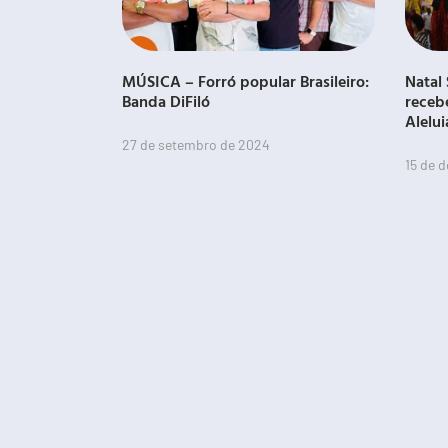
MÚSICA – Forró popular Brasileiro:
Natal 
Banda DiFiló
receb
Alelui
27 de setembro de 2024
15 de 