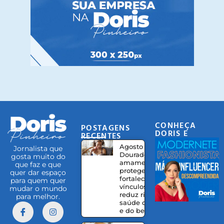
CONHEÇA
POSTAGENS
DORIS E
RECENTES
EQUIPE
Agosto
Jornalista que
Dourado:
gosta muito do
amamentação
que faz e que
protege,
quer dar espaço
fortalece
para quem quer
vínculos e
mudar o mundo
reduz riscos à
para melhor.
saúde da mãe
e do bebê