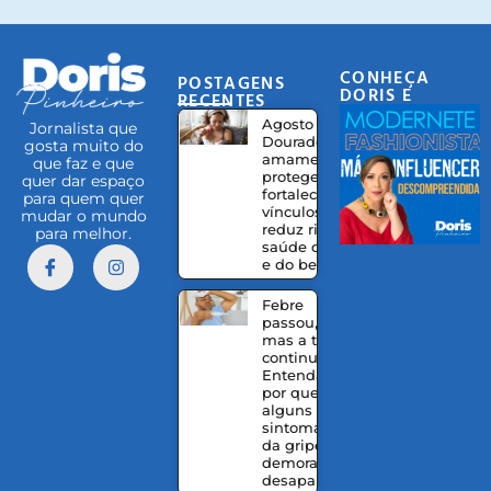
CONHEÇA
POSTAGENS
DORIS E
RECENTES
EQUIPE
Agosto
Jornalista que
Dourado:
gosta muito do
amamentação
que faz e que
protege,
quer dar espaço
fortalece
para quem quer
vínculos e
mudar o mundo
reduz riscos à
para melhor.
saúde da mãe
e do bebê
Febre
passou,
mas a tosse
continua?
Entenda
por que
alguns
sintomas
da gripe
demoram a
desaparecer