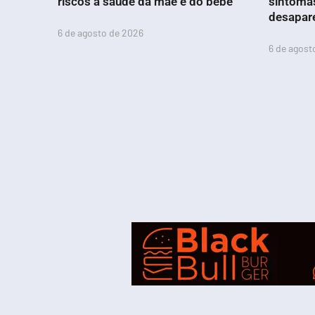
riscos à saúde da mãe e do bebê
sintoma
desapar
6 de agosto de 2026
6 de agost