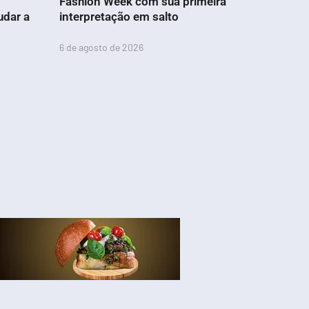
Fashion Week com sua primeira
udar a
interpretação em salto
6 de agosto de 2026