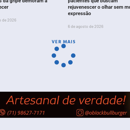
s da gripe demoram a
pacientes que buscam
ecer
rejuvenescer o olhar sem m
expressão
o de 2026
6 de agosto de 2026
VER MAIS