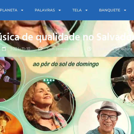
PLANETA
PALAVRAS
TELA
BANQUETE
úsica de qualidade no Salvado
2024-11-10
Sem comentários
< 1 minuto de leitura