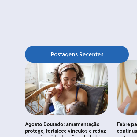
Postagens Recentes
Agosto Dourado: amamentação
Febre pa
protege, fortalece vínculos e reduz
continua