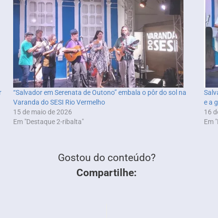
r
“Salvador em Serenata de Outono” embala o pôr do sol na
Salv
Varanda do SESI Rio Vermelho
e a 
15 de maio de 2026
16 d
Em "Destaque 2-ribalta"
Em "
Gostou do conteúdo?
Compartilhe: