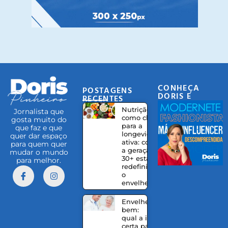
CONHEÇA
POSTAGENS
DORIS E
RECENTES
EQUIPE
Nutrição
Jornalista que
como chave
gosta muito do
para a
que faz e que
longevidade
quer dar espaço
ativa: como
para quem quer
a geração
mudar o mundo
30+ está
para melhor.
redefinindo
o
envelhecer
Envelhecer
bem:
qual a idade
certa para