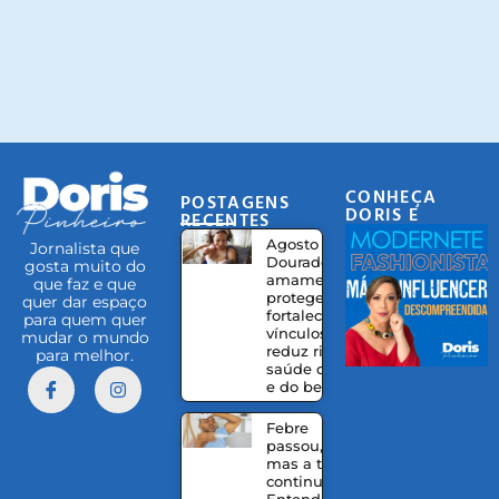
CONHEÇA
POSTAGENS
DORIS E
RECENTES
EQUIPE
Agosto
Jornalista que
Dourado:
gosta muito do
amamentação
que faz e que
protege,
quer dar espaço
fortalece
para quem quer
vínculos e
mudar o mundo
reduz riscos à
para melhor.
saúde da mãe
e do bebê
Febre
passou,
mas a tosse
continua?
Entenda