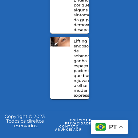
por que
alguns
sintomas
da gripe
demoram a
desaparecer
Lifting
endoscópico
de
sobrancelhas
ganha
espaço entre
pacientes
que buscam
rejuvenescer
o olhar sem
mudar a
expressão
Copyright © 2023.
Todos os direitos
POLÍTICA E
PRIVACIDADE
reservados.
PT
CONTATO
ANUNCIE AQUI