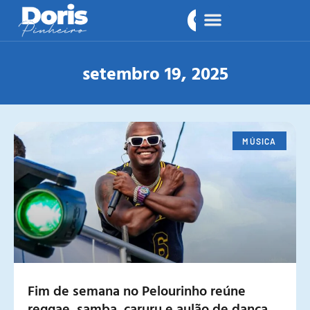
setembro 19, 2025
MÚSICA
Fim de semana no Pelourinho reúne
reggae, samba, caruru e aulão de dança