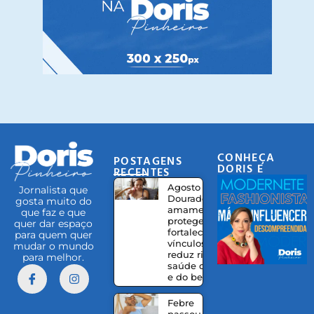
CONHEÇA
POSTAGENS
DORIS E
RECENTES
EQUIPE
Agosto
Jornalista que
Dourado:
gosta muito do
amamentação
que faz e que
protege,
quer dar espaço
fortalece
para quem quer
vínculos e
mudar o mundo
reduz riscos à
para melhor.
saúde da mãe
e do bebê
Febre
passou,