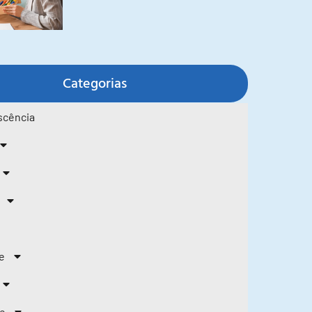
Categorias
scência
e
de