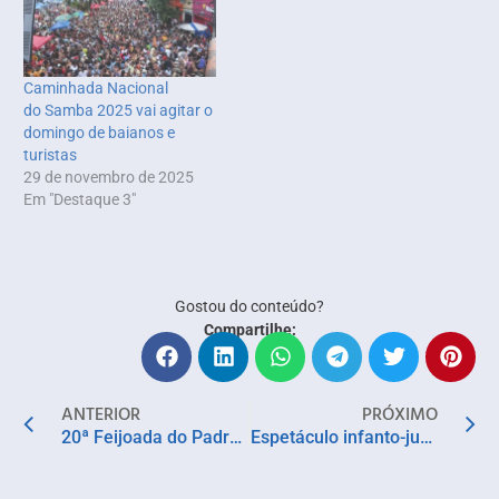
Caminhada Nacional
do Samba 2025 vai agitar o
domingo de baianos e
turistas
29 de novembro de 2025
Em "Destaque 3"
Gostou do conteúdo?
Compartilhe:
ANTERIOR
PRÓXIMO
20ª Feijoada do Padre no Santo Antônio Além do Carmo
Espetáculo infanto-juvenil do BTCA, “Você Sabia?” faz mais apresentações em Salvador