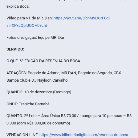
explica Boca.
Vídeo para VT de MR. Dan:
https://youtu.be/ObhM9DGrF0g?
si=XPxcQpIJOOH03crd
Fotos divulgação: Equipe MR. Dan
SERVIÇO:
O QUE: 6ª EDIÇÃO DA RESENHA DO BOCA
ATRAÇÕES: Pagode do Adame, MR DAN, Pagode do Segredo, CBX
Samba Club e DJ Naylson Carvalho.
QUANDO: 10 de dezembro (Domingo)
ONDE: Trapiche Barnabé
QUANTO: 2º Lote – Área Única R$ 70,00 / Lounge para 10 pessoas – R$
3.000 (com R$1.000,00 de consumo)
VENDAS ON-LINE:
https://www.bilheteriadigital.com/resenha-do-boca-