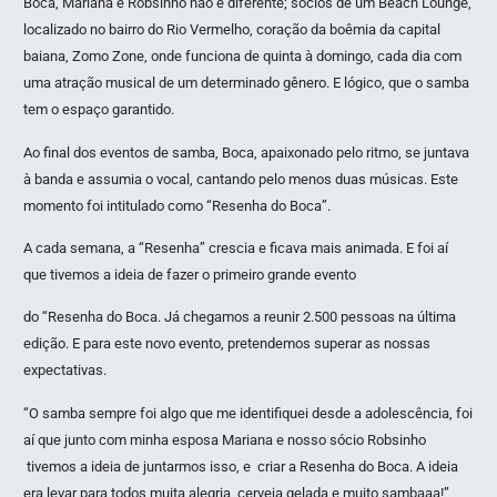
Boca, Mariana e Robsinho não é diferente; sócios de um Beach Lounge,
localizado no bairro do Rio Vermelho, coração da boêmia da capital
baiana, Zomo Zone, onde funciona de quinta à domingo, cada dia com
uma atração musical de um determinado gênero. E lógico, que o samba
tem o espaço garantido.
Ao final dos eventos de samba, Boca, apaixonado pelo ritmo, se juntava
à banda e assumia o vocal, cantando pelo menos duas músicas. Este
momento foi intitulado como “Resenha do Boca”.
A cada semana, a “Resenha” crescia e ficava mais animada. E foi aí
que tivemos a ideia de fazer o primeiro grande evento
do “Resenha do Boca. Já chegamos a reunir 2.500 pessoas na última
edição. E para este novo evento, pretendemos superar as nossas
expectativas.
“O samba sempre foi algo que me identifiquei desde a adolescência, foi
aí que junto com minha esposa Mariana e nosso sócio Robsinho
tivemos a ideia de juntarmos isso, e criar a Resenha do Boca. A ideia
era levar para todos muita alegria, cerveja gelada e muito sambaaa!”,