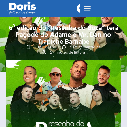
6ª edição do “Resenha do Boca” terá
Pagode do Adame e Mr. Dan no
Trapiche Barnabé
2023-12-07
Sem comentários
2 minutos de leitura