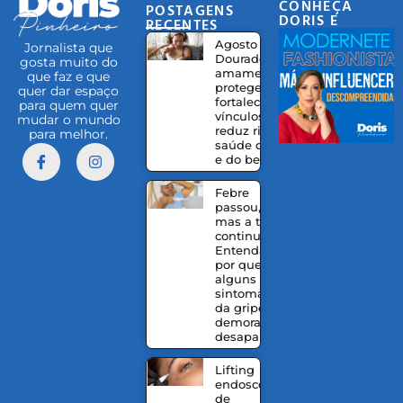
CONHEÇA
POSTAGENS
DORIS E
RECENTES
EQUIPE
Agosto
Jornalista que
Dourado:
gosta muito do
amamentação
que faz e que
protege,
quer dar espaço
fortalece
para quem quer
vínculos e
mudar o mundo
reduz riscos à
para melhor.
saúde da mãe
e do bebê
Febre
passou,
mas a tosse
continua?
Entenda
por que
alguns
sintomas
da gripe
demoram a
desaparecer
Lifting
endoscópico
de