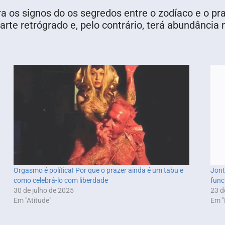
ra os signos do os segredos entre o zodíaco e o pr
arte retrógrado e, pelo contrário, terá abundância 
Orgasmo é política! Por que o prazer ainda é um tabu e
Jont
como celebrá-lo com liberdade
func
30 de julho de 2025
23 d
Em "Atitude"
Em "