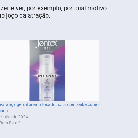
azer e ver, por exemplo, por qual motivo
no jogo da atração.
ex lança gel clitoriano focado no prazer; saiba como
iona
e julho de 2024
Bem Estar"