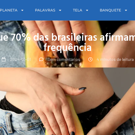
PLANETA
PALAVRAS
TELA
BANQUETE
ue 70% das brasileiras afirma
frequência
2024-01-01
Sem comentários
4 minutos de leitura