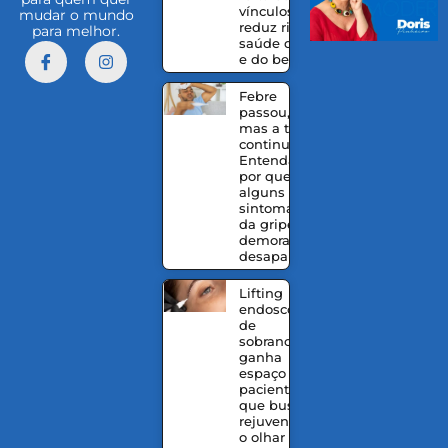
vínculos e
mudar o mundo
reduz riscos à
para melhor.
saúde da mãe
e do bebê
Febre
passou,
mas a tosse
continua?
Entenda
por que
alguns
sintomas
da gripe
demoram a
desaparecer
Lifting
endoscópico
de
sobrancelhas
ganha
espaço entre
pacientes
que buscam
rejuvenescer
o olhar sem