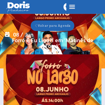
Voltar para Agenda
08
/
Jun
Forró E Eu Ligo?! em ‘Matinês de
Forró’