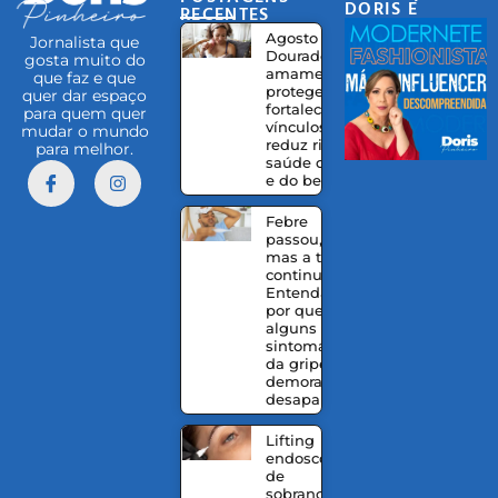
DORIS E
RECENTES
EQUIPE
Agosto
Jornalista que
Dourado:
gosta muito do
amamentação
que faz e que
protege,
quer dar espaço
fortalece
para quem quer
vínculos e
mudar o mundo
reduz riscos à
para melhor.
saúde da mãe
e do bebê
Febre
passou,
mas a tosse
continua?
Entenda
por que
alguns
sintomas
da gripe
demoram a
desaparecer
Lifting
endoscópico
de
sobrancelhas