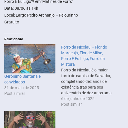
Forró E Eu Ligo?! em ‘Matinês de Forró’
Data: 08/06 às 14h
Local: Largo Pedro Archanjo – Pelourinho
Gratuito
Relacionado
Forró da Nicolau – Flor de
Maracujá, Flor de Milho,
Forró E Eu Ligo, Forró da
Mistura
Forró da Nicolau é o maior
forró de camisa de Salvador,
Gerônimo Santana e
completando dez anos de
convidados
existência trás para seu
31 de maio de 2025
aniversário de dez anos uma
Post similar
grade de respeito, são dez
6 de junho de 2025
horas de puro forró bandas
Post similar
consagradas como: Bandas
Flor de Maracujá, Flor de
Milho, Forró E Eu Ligo, Forró
da Mistura…