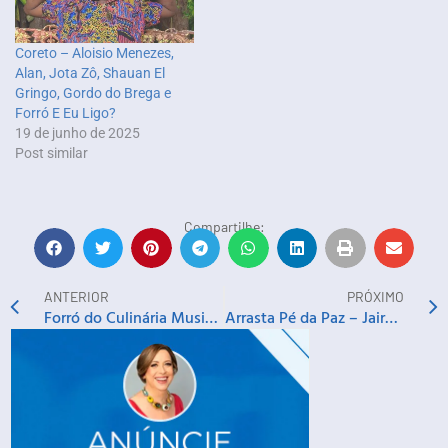
Coreto – Aloisio Menezes,
Alan, Jota Zô, Shauan El
Gringo, Gordo do Brega e
Forró E Eu Ligo?
19 de junho de 2025
Post similar
Compartilhe:
ANTERIOR
PRÓXIMO
Forró do Culinária Musical – Banda Zé de Tonha e Revo Trio
Arrasta Pé da Paz – Jairo Barboza, Surpresinha e Norberto Curvêllo