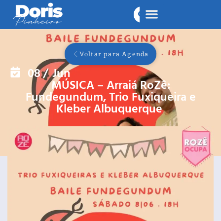
Voltar para Agenda
08
/
Jun
MÚSICA – Arraiá RoZê:
Fundegundum, Trio Fuxiqueira e
Kleber Albuquerque