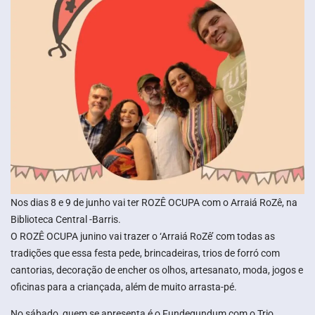
Nos dias 8 e 9 de junho vai ter ROZÊ OCUPA com o Arraiá RoZê, na
Biblioteca Central -Barris.
O ROZÊ OCUPA junino vai trazer o ‘Arraiá RoZê’ com todas as
tradições que essa festa pede, brincadeiras, trios de forró com
cantorias, decoração de encher os olhos, artesanato, moda, jogos e
oficinas para a criançada, além de muito arrasta-pé.
No sábado, quem se apresenta é o Fundegundum com o Trio