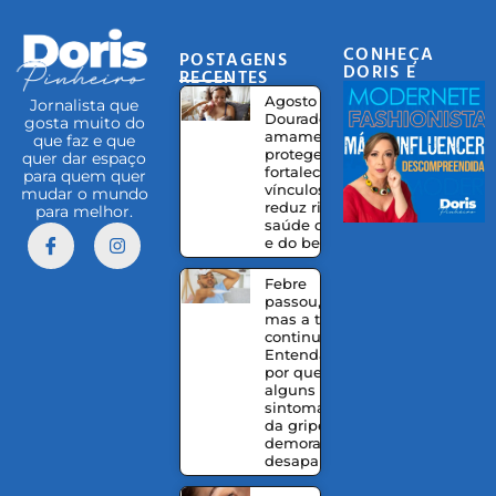
CONHEÇA
POSTAGENS
DORIS E
RECENTES
EQUIPE
Agosto
Jornalista que
Dourado:
gosta muito do
amamentação
que faz e que
protege,
quer dar espaço
fortalece
para quem quer
vínculos e
mudar o mundo
reduz riscos à
para melhor.
saúde da mãe
e do bebê
Febre
passou,
mas a tosse
continua?
Entenda
por que
alguns
sintomas
da gripe
demoram a
desaparecer