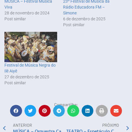
MÚSICA – Festival Música
23º Festival de Música da
Viva
Rádio Educadora FM –
28 de novembro de 2024
Simone
Post similar
6 de dezembro de 2025
Post similar
Festival de Música Negra do
Ilê Aiyê
27 de dezembro de 2025
Post similar
Compartilhe:
ANTERIOR
PRÓXIMO
MÚSICA – Orquestra Castro Alves, Orquestra Pedagógica Experimental e Banda Sinfônica do Núcleo Central do NEOJIBA
TEATRO – Espetáculo Casa Barriga