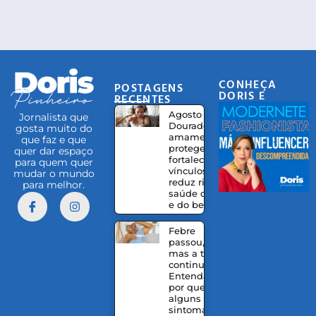
CONHEÇA
POSTAGENS
DORIS E
RECENTES
EQUIPE
Agosto
Jornalista que
Dourado:
gosta muito do
amamentação
que faz e que
protege,
quer dar espaço
fortalece
para quem quer
vínculos e
mudar o mundo
reduz riscos à
para melhor.
saúde da mãe
e do bebê
Febre
passou,
mas a tosse
continua?
Entenda
por que
alguns
sintomas