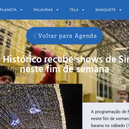
PLANETA
PALAVRAS
TELA
BANQUETE
Voltar para Agenda
o Histórico recebe shows de S
neste fim de semana
A programação de N
neste fim de semana
baiana no sábado (1