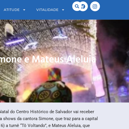
ATITUDE
VITALIDADE
imone e Mateus Aleluia
atal do Centro Histórico de Salvador vai receber
 shows da cantora Simone, que traz para a capital
6) a turnê “Tô Voltando”, e Mateus Aleluia, que