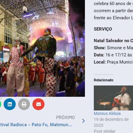
celebra 60 anos de
ocorrem a partir d
frente ao Elevador
SERVIÇO
Natal Salvador no C
Show:
Simone e Mat
Data:
16 e 17/12 às
Local:
Praça Munici
Relacionado
:
Mateus Aleluia
PRÓXIMO
19 de dezembro de
7º Festival Radioca – Pato Fu, Mahmundi, Juliana Linhares, Dr. Drumah e Outras Vozes
2025
Post similar