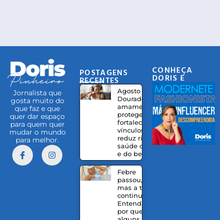
CONHEÇA
POSTAGENS
DORIS E
RECENTES
EQUIPE
Agosto
Jornalista que
Dourado:
gosta muito do
amamentação
que faz e que
protege,
quer dar espaço
fortalece
para quem quer
vínculos e
mudar o mundo
reduz riscos à
para melhor.
saúde da mãe
e do bebê
Febre
passou,
mas a tosse
continua?
Entenda
por que
alguns