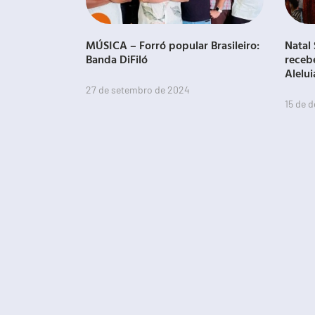
MÚSICA – Forró popular Brasileiro:
Natal 
Banda DiFiló
receb
Alelui
27 de setembro de 2024
15 de 