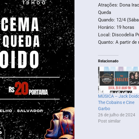
Atrações: Dona Ira
Queda
Quando: 12/4 (Sába
Horário: 19 horas
Local: Discodelia 
Quanto: A partir de
Relacionado
MÚSICA – Jack Doido
The Cobains e Cine
Garbo
26 de julho de 2024
Post similar