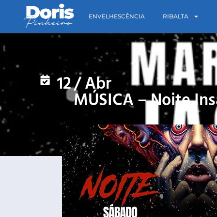
ENVELHESCÊNCIA
RIBALTA
12
/
Abr
MÚSICA – Noite Ins