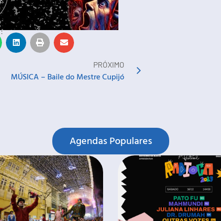
:
PRÓXIMO
MÚSICA – Baile do Mestre Cupijó
Agendas Populares