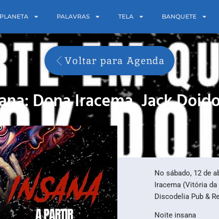
PLANETA
PALAVRAS
TELA
BANQUETE
Voltar para Agenda
ana: Dona Iracema, Jack Doi
No sábado, 12 de a
Iracema (Vitória d
Discodelia Pub & R
Noite insana