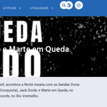
ATITUDE
VITALIDADE
do e Marte em Queda
bril, acontece a Noite insana com as bandas Dona
a Conquista), Jack Doido e Marte em Queda, no
ecords, no Rio Vermelho.