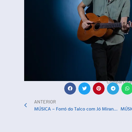
Compartilhe
ANTERIOR
MÚSICA – Forró do Talco com Jó Miranda convida Serravalle e banda