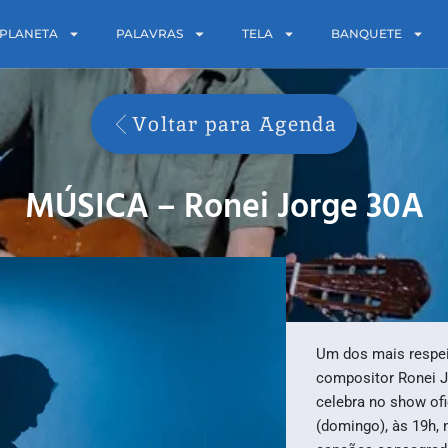
PLANETA
PALAVRAS
TELA
BANQUETE
Voltar para Agenda
MÚSICA – Ronei Jorge 30A
Um dos mais respei
compositor Ronei J
celebra no show ofi
(domingo), às 19h,