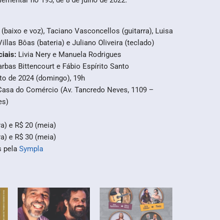
ementar no 195, de 8 de julho de 2022.
 (baixo e voz), Taciano Vasconcellos (guitarra), Luisa
Villas Bôas (bateria) e Juliano Oliveira (teclado)
ciais:
Livia Nery e Manuela Rodrigues
arbas Bittencourt e Fábio Espírito Santo
to de 2024 (domingo), 19h
Casa do Comércio (Av. Tancredo Neves, 1109 –
es)
ira) e R$ 20 (meia)
ira) e R$ 30 (meia)
s pela
Sympla