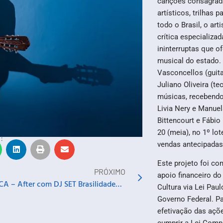
canções consagrada
artísticos, trilhas 
todo o Brasil, o ar
crítica especializad
ininterruptas que o
musical do estado. 
Vasconcellos (guitar
Juliano Oliveira (t
músicas, recebendo
Livia Nery e Manuel
Bittencourt e Fábio
20 (meia), no 1º lot
:
vendas antecipadas
Este projeto foi co
PRÓXIMO
apoio financeiro do
MÚSICA – After com DJ SET Brasilidades: Paulilo
Cultura via Lei Paul
Governo Federal. Pa
efetivação das açõe