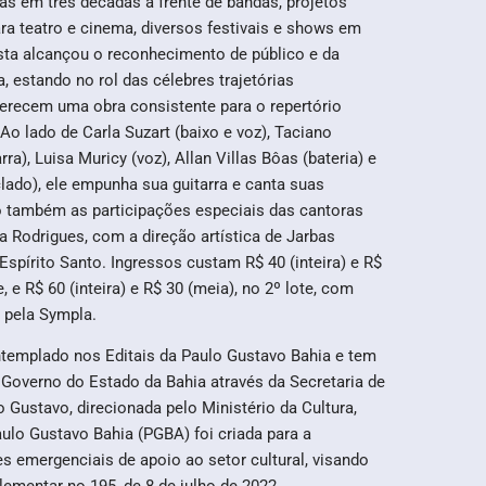
s em três décadas à frente de bandas, projetos
para teatro e cinema, diversos festivais e shows em
tista alcançou o reconhecimento de público e da
a, estando no rol das célebres trajetórias
ferecem uma obra consistente para o repertório
Ao lado de Carla Suzart (baixo e voz), Taciano
ra), Luisa Muricy (voz), Allan Villas Bôas (bateria) e
eclado), ele empunha sua guitarra e canta suas
 também as participações especiais das cantoras
a Rodrigues, com a direção artística de Jarbas
 Espírito Santo. Ingressos custam R$ 40 (inteira) e R$
e, e R$ 60 (inteira) e R$ 30 (meia), no 2º lote, com
 pela Sympla.
ntemplado nos Editais da Paulo Gustavo Bahia e tem
 Governo do Estado da Bahia através da Secretaria de
o Gustavo, direcionada pelo Ministério da Cultura,
ulo Gustavo Bahia (PGBA) foi criada para a
s emergenciais de apoio ao setor cultural, visando