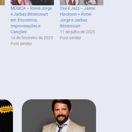
MÚSICA – Ronei Jorge
Oxe é Jazz – Jaime
e Jarbas Bittencourt
Hinckson + Ronei
em ‘Encontros,
Jorge e Jarbas
Improvisações e
Bittencourt
Canções’
11 de julho de 2025
14 de fevereiro de 2025
Post similar
Post similar