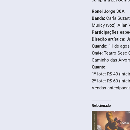
cumprir a Lei Compl
Ronei Jorge 30A
Banda:
Carla Suzart
Muricy (voz), Allan 
Participações espe
Direção artística:
J
Quando:
11 de agos
Onde:
Teatro Sesc 
Caminho das Árvor
Quanto:
1º lote: R$ 40 (inte
2º lote: R$ 60 (inte
Vendas antecipada
Relacionado