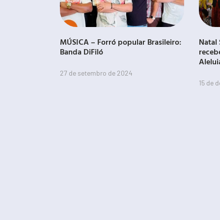
MÚSICA – Forró popular Brasileiro:
Natal 
Banda DiFiló
receb
Alelui
27 de setembro de 2024
15 de 