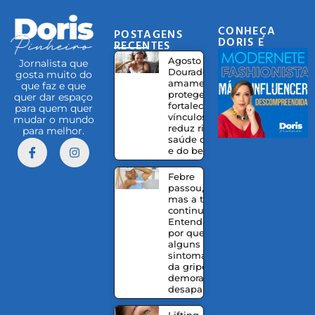
CONHEÇA
POSTAGENS
DORIS E
RECENTES
EQUIPE
Agosto
Jornalista que
Dourado:
gosta muito do
amamentação
que faz e que
protege,
quer dar espaço
fortalece
para quem quer
vínculos e
mudar o mundo
reduz riscos à
para melhor.
saúde da mãe
e do bebê
Febre
passou,
mas a tosse
continua?
Entenda
por que
alguns
sintomas
da gripe
demoram a
desaparecer
Lifting