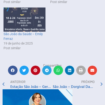
Post similar
Post similar
São João da Saúde – Emily
Ferraz
19 de junho de 2025
Post similar
Compartilhe:
ANTERIOR
PRÓXIMO
Estação São João – Geraldo Pita & Trio Alvorada Nordestina + Forró Fuzaka
São João – Dorgival Dantas, Zé Vaqueiro, Silvanno Salles, Pablo e outros