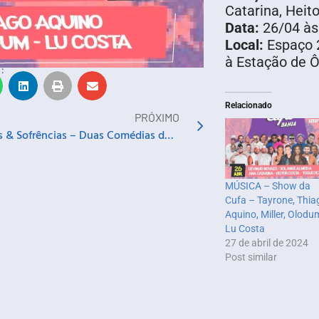
Catarina, Heit
Data:
26/04 às
Local:
Espaço 2
à Estação de Ô
:
Relacionado
PRÓXIMO
Farsas & Sofrências – Duas Comédias de Martins Pena
MÚSICA – Show da
Cufa – Tayrone, Thia
Aquino, Miller, Olodu
Lu Costa
27 de abril de 2024
Post similar