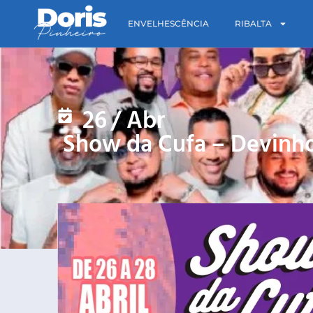
ENVELHESCÊNCIA
RIBALTA
26
/
Abr
Show da Cufa – Devinho