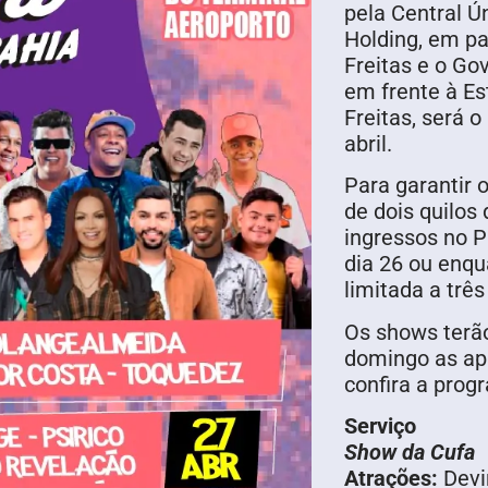
pela Central Ú
Holding, em pa
Freitas e o Go
em frente à E
Freitas, será o
abril.
Para garantir o
de dois quilos
ingressos no P
dia 26 ou enqu
limitada a três
Os shows terão
domingo as ap
confira a pro
Serviço
Show da Cufa
Atrações:
Devi