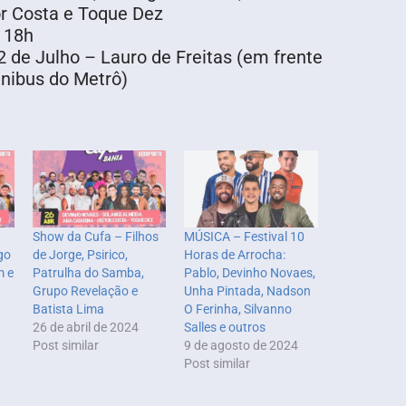
or Costa e Toque Dez
 18h
 de Julho – Lauro de Freitas (em frente
nibus do Metrô)
Show da Cufa – Filhos
MÚSICA – Festival 10
go
de Jorge, Psirico,
Horas de Arrocha:
m e
Patrulha do Samba,
Pablo, Devinho Novaes,
Grupo Revelação e
Unha Pintada, Nadson
Batista Lima
O Ferinha, Silvanno
26 de abril de 2024
Salles e outros
Post similar
9 de agosto de 2024
Post similar