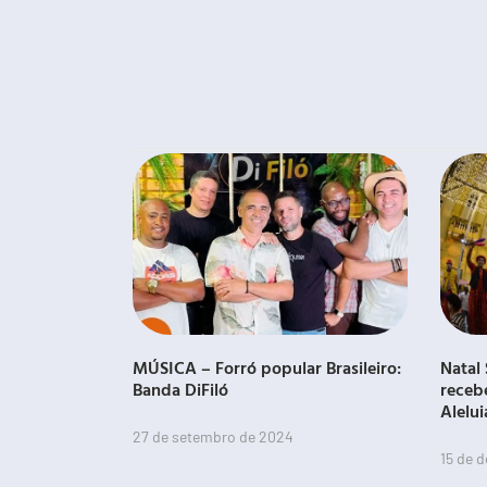
MÚSICA – Forró popular Brasileiro:
Natal 
Banda DiFiló
receb
Alelui
27 de setembro de 2024
15 de 