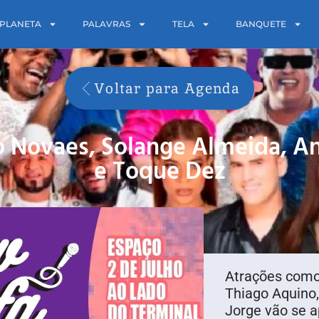
PLANETA
PALAVRAS
TELA
BANQUETE
Voltar para Agenda
 Novaes, Solange Almeida, Ana
e Toque Dez
Atrações como
Thiago Aquino,
Jorge vão se a