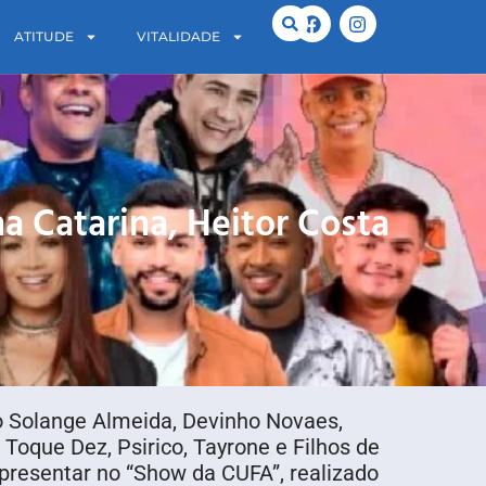
ATITUDE
VITALIDADE
 Catarina, Heitor Costa
 Solange Almeida, Devinho Novaes,
 Toque Dez, Psirico, Tayrone e Filhos de
presentar no “Show da CUFA”, realizado