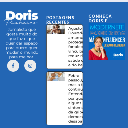
CONHEÇA
POSTAGENS
DORIS E
RECENTES
EQUIPE
Agosto
Jornalista que
Dourado:
gosta muito do
amamentação
que faz e que
protege,
quer dar espaço
fortalece
para quem quer
vínculos e
mudar o mundo
reduz riscos à
para melhor.
saúde da mãe
e do bebê
Febre
passou,
mas a tosse
continua?
Entenda
por que
alguns
sintomas
da gripe
demoram a
desaparecer