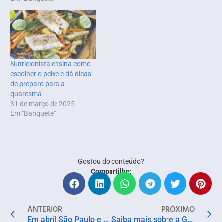
Nutricionista ensina como
escolher o peixe e dá dicas
de preparo para a
quaresma
31 de março de 2025
Em "Banquete"
Gostou do conteúdo?
Compartilhe:
ANTERIOR
PRÓXIMO
Em abril São Paulo e Rio recebem a 30ª edição do ‘É tudo verdade’
Saiba mais sobre a Gastronomia Funcional e empreenda no ramo de alimentos saudáveis