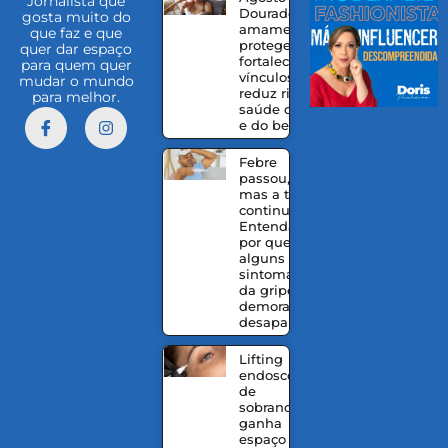
Jornalista que
Dourado:
gosta muito do
amamentação
que faz e que
protege,
quer dar espaço
fortalece
para quem quer
vínculos e
mudar o mundo
reduz riscos à
para melhor.
saúde da mãe
e do bebê
Febre
passou,
mas a tosse
continua?
Entenda
por que
alguns
sintomas
da gripe
demoram a
desaparecer
Lifting
endoscópico
de
sobrancelhas
ganha
espaço entre