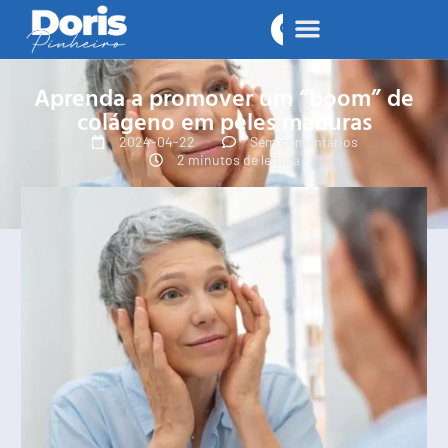
Aprenda a promover um “boom” de
colágeno em peles maduras
2024-04-22
Sem comentários
2 minutos de leitura