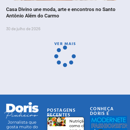
Casa Divino une moda, arte e encontros no Santo
Antônio Além do Carmo
30 de julho de 2026
VER MAIS
CONHEÇA
POSTAGENS
DORIS E
RECENTES
EQUIPE
Nutrição
Jornalista que
como chave
gosta muito do