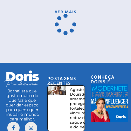
VER MAIS
CONHEÇA
POSTAGENS
DORIS E
RECENTES
EQUIPE
Agosto
Jornalista que
Dourado:
gosta muito do
amamentação
que faz e que
protege,
quer dar espaço
fortalece
para quem quer
vínculos e
mudar o mundo
reduz riscos à
para melhor.
saúde da mãe
e do bebê