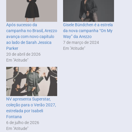
Após sucesso da
Gisele Bündchen é a estrela
campanha no Brasil, Arezzo
da nova campanha “On My
avança com novo capítulo
Way” da Arezzo
ao lado de Sarah Jessica
7 de março de 2024
Parker
Em "Atitude"
20 de abril de 2026
Em "Atitude"
NV apresenta Superstar,
coleção para o Verão 2027,
estrelada por Isabeli
Fontana
6 de julho de 2026
Em "Atitude"