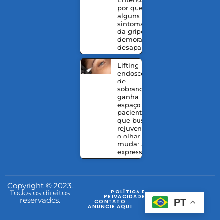
por que
alguns
sintomas
da gripe
demoram a
desaparecer
Lifting
endoscópico
de
sobrancelhas
ganha
espaço entre
pacientes
que buscam
rejuvenescer
o olhar sem
mudar a
expressão
Copyright © 2023.
Todos os direitos
POLÍTICA E
PRIVACIDADE
reservados.
PT
CONTATO
ANUNCIE AQUI