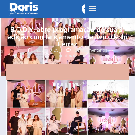
B.O.D.Y. abre programação de sua 3ª
edição com lançamento de livro de Ju
Ferraz
2024-10-29
Sem comentários
3 minutos de leitura