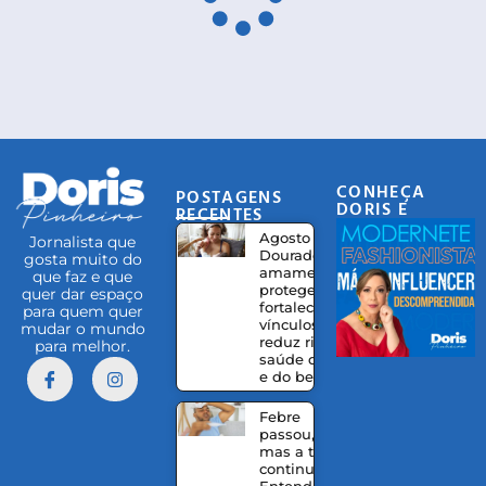
CONHEÇA
POSTAGENS
DORIS E
RECENTES
EQUIPE
Agosto
Jornalista que
Dourado:
gosta muito do
amamentação
que faz e que
protege,
quer dar espaço
fortalece
para quem quer
vínculos e
mudar o mundo
reduz riscos à
para melhor.
saúde da mãe
e do bebê
Febre
passou,
mas a tosse
continua?
Entenda