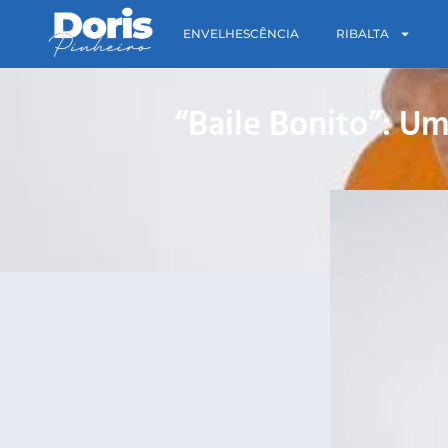
ENVELHESCÊNCIA
RIBALTA
“Baile Bonito”: Um