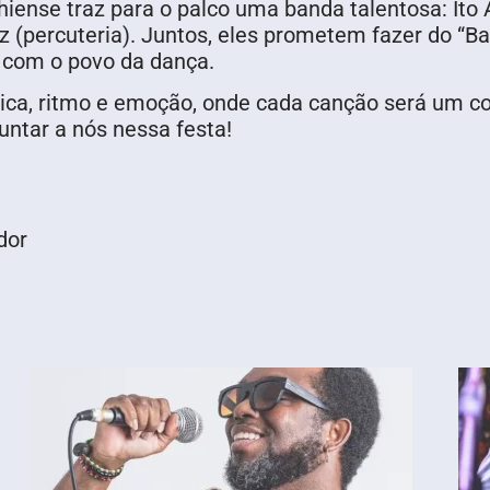
iense traz para o palco uma banda talentosa: Ito 
az (percuteria). Juntos, eles prometem fazer do “B
 com o povo da dança.
ca, ritmo e emoção, onde cada canção será um con
juntar a nós nessa festa!
dor