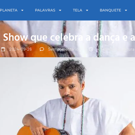
PLANETA
PALAVRAS
TELA
BANQUETE
 Show que celebra a dança e a
2024-09-26
Sem comentários
< 1 minuto de leitura