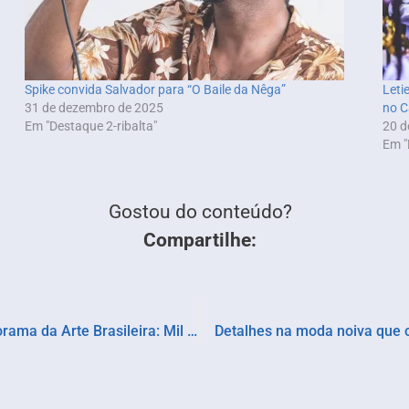
Spike convida Salvador para “O Baile da Nêga”
Leti
31 de dezembro de 2025
no C
Em "Destaque 2-ribalta"
20 d
Em "
Gostou do conteúdo?
Compartilhe:
MAM São Paulo anuncia abertura do 38º Panorama da Arte Brasileira: Mil graus
Detalhes na moda noiva que c