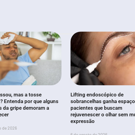
ssou, mas a tosse
Lifting endoscópico de
? Entenda por que alguns
sobrancelhas ganha espaço
s da gripe demoram a
pacientes que buscam
ecer
rejuvenescer o olhar sem m
expressão
o de 2026
6 de agosto de 2026