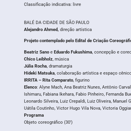
Classificação indicativa: livre
BALÉ DA CIDADE DE SÃO PAULO
Alejandro Ahmed,
direção artística
Projeto contemplado pelo Edital de Criação Coreográf
Beatriz Sano
e
Eduardo Fukushima
, concepção e coreo
Chico Leibholz
, música
Júlia Rocha
, dramaturgia
Hideki Matsuka
, colaboração artística e espaço cênic
IRRITA – Rita Comparato
, figurino
Elenco
: Alyne Mach, Ana Beatriz Nunes, Antônio Carvalh
Ishimaru, Fabiana Ikehara, Fabio Pinheiro, Fernanda Bu
Leonardo Silveira, Luiz Crepaldi, Luiz Oliveira, Manue
Uátila Coutinho, Victor Hugo Vila Nova, Victoria Oggia
Programa
Objeto coreográfico (30’)