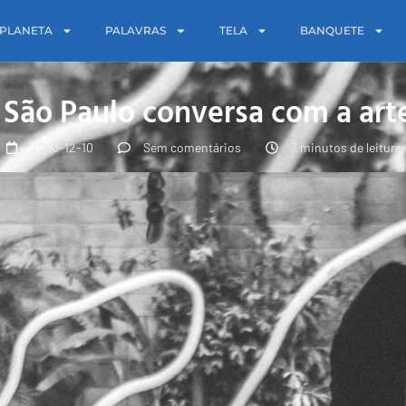
PLANETA
PALAVRAS
TELA
BANQUETE
 São Paulo conversa com a ar
2023-12-10
Sem comentários
3 minutos de leitura