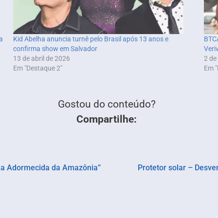
a
Kid Abelha anuncia turnê pelo Brasil após 13 anos e
BTCA
confirma show em Salvador
Veri
13 de abril de 2026
2 de
Em "Destaque 2"
Em "
Gostou do conteúdo?
Compartilhe:
ela Adormecida da Amazônia”
Protetor solar – Desv