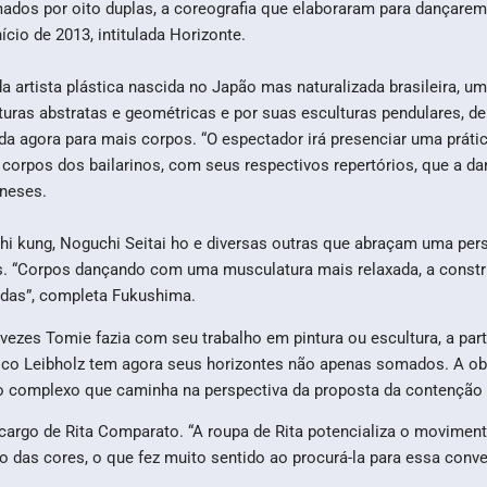
ados por oito duplas, a coreografia que elaboraram para dançarem 
cio de 2013, intitulada Horizonte.
da artista plástica nascida no Japão mas naturalizada brasileira,
turas abstratas e geométricas e por suas esculturas pendulares, de
da agora para mais corpos. “O espectador irá presenciar uma prática
corpos dos bailarinos, com seus respectivos repertórios, que a d
neses.
chi kung, Noguchi Seitai ho e diversas outras que abraçam uma pers
“Corpos dançando com uma musculatura mais relaxada, a construçã
bidas”, completa Fukushima.
zes Tomie fazia com seu trabalho em pintura ou escultura, a parti
ico Leibholz tem agora seus horizontes não apenas somados. A o
so complexo que caminha na perspectiva da proposta da contenção
a cargo de Rita Comparato. “A roupa de Rita potencializa o movimen
o das cores, o que fez muito sentido ao procurá-la para essa conv