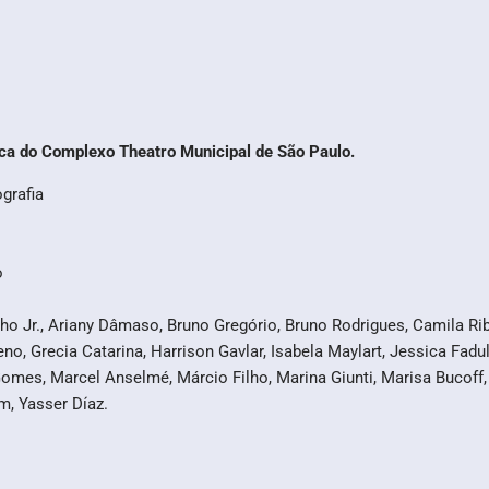
ica do Complexo Theatro Municipal de São Paulo.
grafia
o
o Jr., Ariany Dâmaso, Bruno Gregório, Bruno Rodrigues, Camila Ribeir
eno, Grecia Catarina, Harrison Gavlar, Isabela Maylart, Jessica Fa
l Gomes, Marcel Anselmé, Márcio Filho, Marina Giunti, Marisa Bucoff,
m, Yasser Díaz.