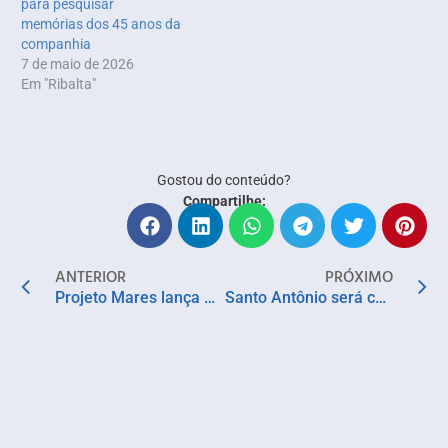
para pesquisar
memórias dos 45 anos da
companhia
7 de maio de 2026
Em "Ribalta"
Gostou do conteúdo?
Compartilhe:
ANTERIOR
PRÓXIMO
Projeto Mares lança Curso de Educação Ambiental com ênfase em Cultura Oceânica
Santo Antônio será celebrado com fé, forró e tradição na Cidade Baixa