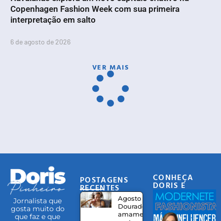
Copenhagen Fashion Week com sua primeira
interpretação em salto
6 de agosto de 2026
VER MAIS
CONHEÇA
POSTAGENS
DORIS E
RECENTES
EQUIPE
Agosto
Jornalista que
Dourado:
gosta muito do
amamentação
que faz e que